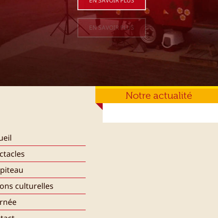
EN SAVOIR PLUS
EN SAVOIR PLUS
EN SAVOIR PLUS
Notre actualité
ueil
ctacles
piteau
ions culturelles
rnée
tact