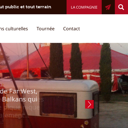
 public et tout terrain
LA COMPAGNIE
ns culturelles
Tournée
Contact
es
 de Far West,
nterludes
es Balkans qui
ct et surprises
ique et
e pique nique
hapiteau et
alement...