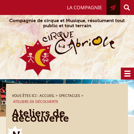
Aller
LA COMPAGNIE
au
contenu
Compagnie de cirque et Musique, résolument tout
public et tout terrain
VOUS ÊTES ICI :
ACCUEIL
>
SPECTACLES
>
ATELIERS DE DÉCOUVERTE
Ateliers de
découverte